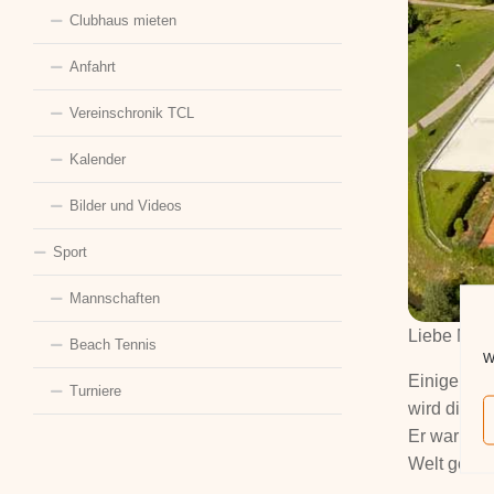
Clubhaus mieten
Anfahrt
Vereinschronik TCL
Kalender
Bilder und Videos
Sport
Mannschaften
Liebe Mitgl
Beach Tennis
W
Einige wer
Turniere
wird die S
Er war übe
Welt gelis