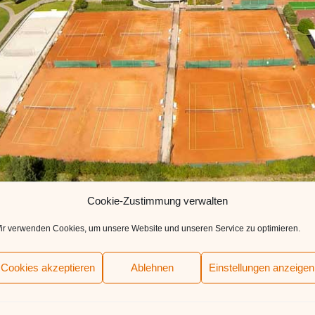
Cookie-Zustimmung verwalten
ieder,
ir verwenden Cookies, um unsere Website und unseren Service zu optimieren.
den schon ein neues Gesicht auf unseren Plätzen bemerkt habe
tadler Tennis Academy auf unserer Anlage trainieren. Simon ist 
Cookies akzeptieren
Ablehnen
Einstellungen anzeigen
r 10 Jahre auf der Tour unterwegs und lange Zeit unter den bes
tet. Auch für Grün-Weiß Mannheim hat er erfolgreich in der Bun