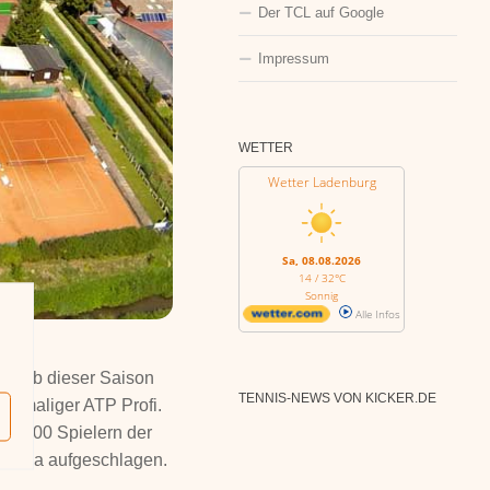
Der TCL auf Google
Impressum
WETTER
Wetter Ladenburg
Sa, 08.08.2026
14 / 32°C
Sonnig
Alle Infos
n. Ab dieser Saison
TENNIS-NEWS VON KICKER.DE
ehemaliger ATP Profi.
ten 200 Spielern der
desliga aufgeschlagen.