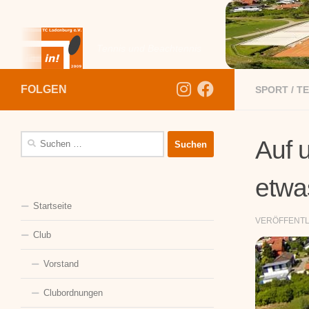
Zum Inhalt springen
Tennis und Beachtennis
FOLGEN
SPORT
/
TE
Suchen
Auf u
nach:
etwa
Startseite
VERÖFFENT
Club
Vorstand
Clubordnungen