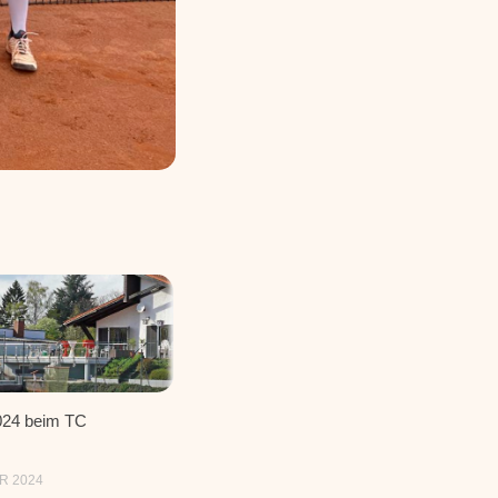
024 beim TC
R 2024