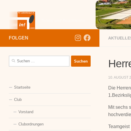
Zum Inhalt springen
Tennis und Beachtennis
FOLGEN
AKTUELLE
Suchen
Herre
nach:
10. AUGUST 
Startseite
Die Herren
1.Bezirksli
Club
Mit sechs 
Vorstand
hochverdie
Clubordnungen
Teamgeist 