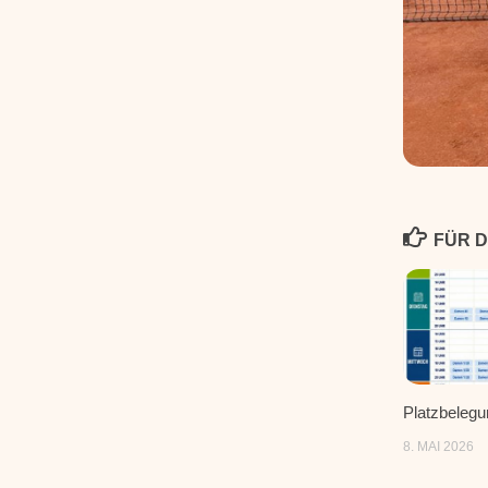
FÜR D
Platzbeleg
8. MAI 2026