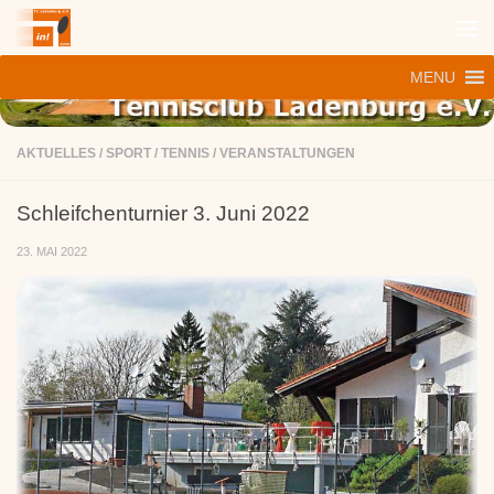
Zum Inhalt springen
MENU
AKTUELLES
/
SPORT
/
TENNIS
/
VERANSTALTUNGEN
Schleifchenturnier 3. Juni 2022
23. MAI 2022