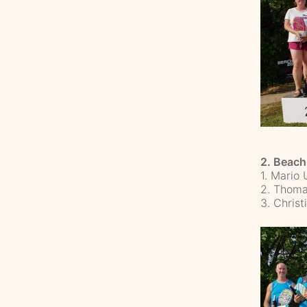
2. Beach
1. Mario
2. Thoma
3. Chris