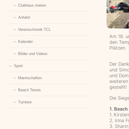
Clubhaus mieten
Anfahrt
Vereinschronik TCL
Am 18. u
den Temp
Kalender
Plätzen.
Bilder und Videos
Der Dank
Sport
und Simo
und Domi
Mannschaften
weiteren 
gestellt!
Beach Tennis
Die Siege
Turniere
1. Beach
1. Kirst
2. Irina
3. Shari