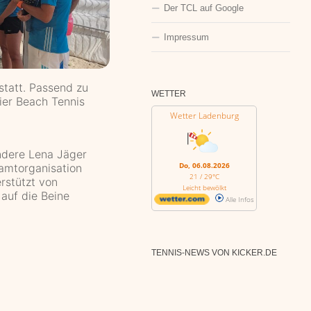
Der TCL auf Google
Impressum
tatt. Passend zu
WETTER
ier Beach Tennis
Wetter Ladenburg
ndere Lena Jäger
Do, 06.08.2026
samtorganisation
21 / 29°C
rstützt von
Leicht bewölkt
 auf die Beine
Alle Infos
TENNIS-NEWS VON KICKER.DE