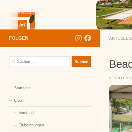
Zum Inhalt springen
Tennis und Beachtennis
FOLGEN
AKTUELLE
Suchen
Beac
nach:
VERÖFFENT
Startseite
Club
Vorstand
Clubordnungen