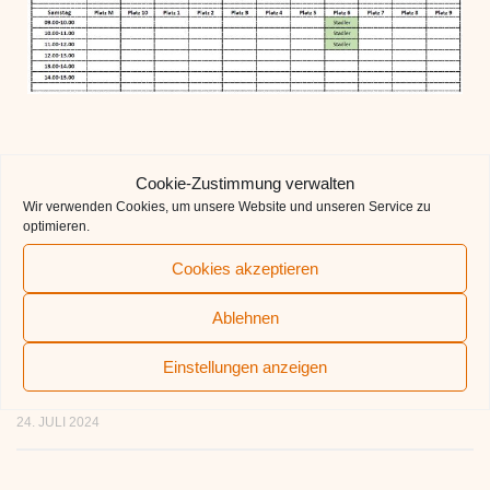
Cookie-Zustimmung verwalten
FÜR DICH VIELLEICHT EBENFALLS
INTERESSANT …
Wir verwenden Cookies, um unsere Website und unseren Service zu
optimieren.
Cookies akzeptieren
Ablehnen
Einstellungen anzeigen
TCL goes Photovoltaik mit Sieg
Beach Party am 1. Juli
bei MVV Öko-Sponsoringfonds
19. MAI 2023
24. JULI 2024