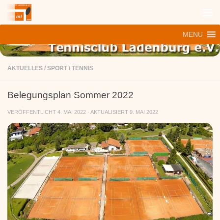
Zum Inhalt springen
MENU
AKTUELLES
/
SPORT
/
TENNIS
Belegungsplan Sommer 2022
VERÖFFENTLICHT
4. MAI 2022
· AKTUALISIERT
9. MAI 2022