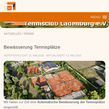
Zum Inhalt springen
MENU
AKTUELLES
/
TENNIS
Bewässerung Tennisplätze
VERÖFFENTLICHT
13. MAI 2025
· AKTUALISIERT
13. MAI 2025
Wir haben zur Zeit eine
Automatische Bewässerung der Tennisplätze
eingestellt.