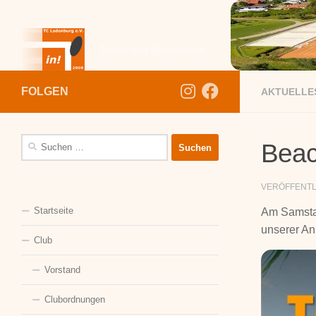
Zum Inhalt springen
Tennis und Beachtennis
FOLGEN
AKTUELLE
Suchen
Beac
nach:
VERÖFFENT
Startseite
Am Samstag
unserer An
Club
Vorstand
Clubordnungen