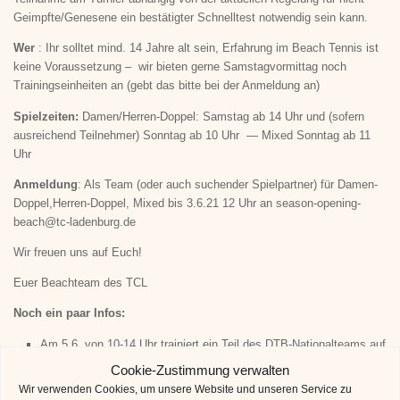
Geimpfte/Genesene ein bestätigter Schnelltest notwendig sein kann.
Wer
: Ihr solltet mind. 14 Jahre alt sein, Erfahrung im Beach Tennis ist
keine Voraussetzung – wir bieten gerne Samstagvormittag noch
Trainingseinheiten an (gebt das bitte bei der Anmeldung an)
Spielzeiten:
Damen/Herren-Doppel: Samstag ab 14 Uhr und (sofern
ausreichend Teilnehmer) Sonntag ab 10 Uhr — Mixed Sonntag ab 11
Uhr
Anmeldung
: Als Team (oder auch suchender Spielpartner) für Damen-
Doppel,Herren-Doppel, Mixed bis 3.6.21 12 Uhr an season-opening-
beach@tc-ladenburg.de
Wir freuen uns auf Euch!
Euer Beachteam des TCL
Noch ein paar Infos:
Am 5.6. von 10-14 Uhr trainiert ein Teil des DTB-Nationalteams auf
unserer Anlage
Cookie-Zustimmung verwalten
Aufgrund des Turniers sind die Beachplätze am 5. und 6.6.
Wir verwenden Cookies, um unsere Website und unseren Service zu