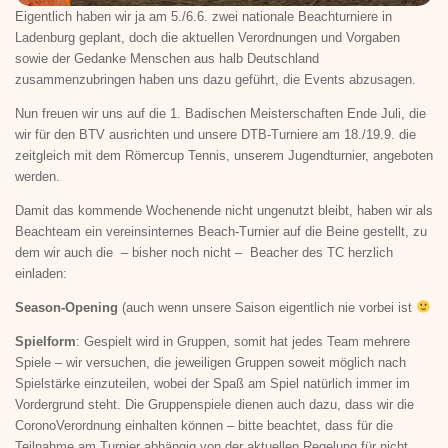
Eigentlich haben wir ja am 5./6.6. zwei nationale Beachturniere in
Ladenburg geplant, doch die aktuellen Verordnungen und Vorgaben
sowie der Gedanke Menschen aus halb Deutschland
zusammenzubringen haben uns dazu geführt, die Events abzusagen.
Nun freuen wir uns auf die 1. Badischen Meisterschaften Ende Juli, die
wir für den BTV ausrichten und unsere DTB-Turniere am 18./19.9. die
zeitgleich mit dem Römercup Tennis, unserem Jugendturnier, angeboten
werden.
Damit das kommende Wochenende nicht ungenutzt bleibt, haben wir als
Beachteam ein vereinsinternes Beach-Turnier auf die Beine gestellt, zu
dem wir auch die – bisher noch nicht – Beacher des TC herzlich
einladen:
Season-Opening
(auch wenn unsere Saison eigentlich nie vorbei ist
Spielform
: Gespielt wird in Gruppen, somit hat jedes Team mehrere
Spiele – wir versuchen, die jeweiligen Gruppen soweit möglich nach
Spielstärke einzuteilen, wobei der Spaß am Spiel natürlich immer im
Vordergrund steht. Die Gruppenspiele dienen auch dazu, dass wir die
CoronoVerordnung einhalten können – bitte beachtet, dass für die
Teilnahme am Turnier abhängig von der aktuellen Regelung für nicht