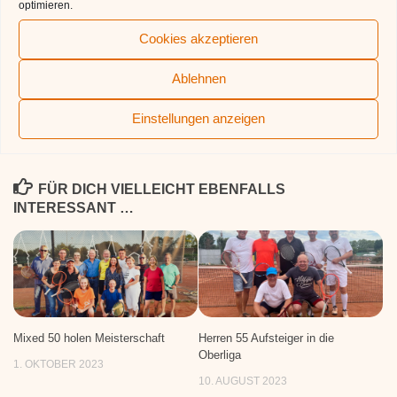
gesperrt, werden die Plätze nicht benötigt, kann selbstverständlich
optimieren.
gespielt werden.
Wir starten voraussichtlich im Juni wieder mit unserem
Cookies akzeptieren
Montagsbeach (offenes Training/Spielen)- Infos folgen
Unser erstes Kultbeach findet vor. am 9.7. statt – beachen, Musik
Ablehnen
und kalte Getränke – was will man mehr
Einstellungen anzeigen
FÜR DICH VIELLEICHT EBENFALLS
INTERESSANT …
Mixed 50 holen Meisterschaft
Herren 55 Aufsteiger in die
Oberliga
1. OKTOBER 2023
10. AUGUST 2023