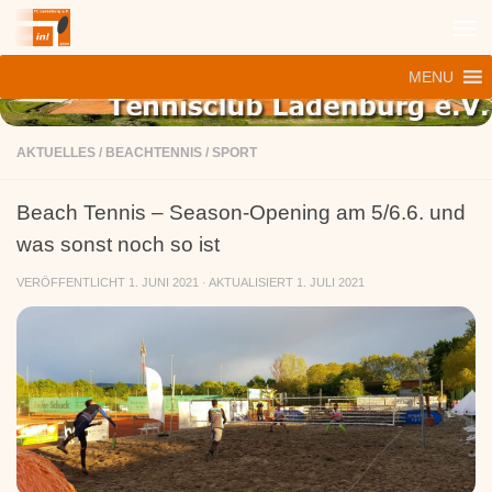
Zum Inhalt springen
MENU
AKTUELLES
/
BEACHTENNIS
/
SPORT
Beach Tennis – Season-Opening am 5/6.6. und
was sonst noch so ist
VERÖFFENTLICHT
1. JUNI 2021
· AKTUALISIERT
1. JULI 2021