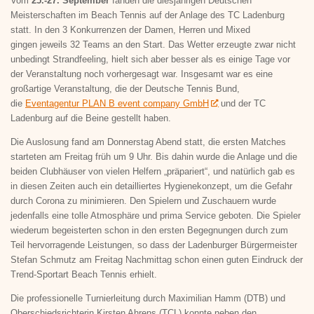
Vom
25.-27. September
fanden die diesjährigen Deutschen
Meisterschaften im Beach Tennis auf der Anlage des TC Ladenburg
statt. In den 3 Konkurrenzen der Damen, Herren und Mixed
gingen jeweils 32 Teams an den Start. Das Wetter erzeugte zwar nicht
unbedingt Strandfeeling, hielt sich aber besser als es einige Tage vor
der Veranstaltung noch vorhergesagt war. Insgesamt war es eine
großartige Veranstaltung, die der Deutsche Tennis Bund,
die
Eventagentur PLAN B event company GmbH
und der TC
Ladenburg auf die Beine gestellt haben.
Die Auslosung fand am Donnerstag Abend statt, die ersten Matches
starteten am Freitag früh um 9 Uhr. Bis dahin wurde die Anlage und die
beiden Clubhäuser von vielen Helfern „präpariert“, und natürlich gab es
in diesen Zeiten auch ein detailliertes Hygienekonzept, um die Gefahr
durch Corona zu minimieren. Den Spielern und Zuschauern wurde
jedenfalls eine tolle Atmosphäre und prima Service geboten. Die Spieler
wiederum begeisterten schon in den ersten Begegnungen durch zum
Teil hervorragende Leistungen, so dass der Ladenburger Bürgermeister
Stefan Schmutz am Freitag Nachmittag schon einen guten Eindruck der
Trend-Sportart Beach Tennis erhielt.
Die professionelle Turnierleitung durch Maximilian Hamm (DTB) und
Oberschiedsrichterin Kirsten Ahrens (TCL) konnte neben den