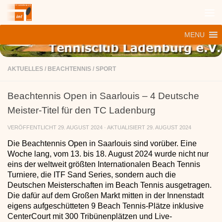
Zum Inhalt springen
MENU
AKTUELLES
/
BEACHTENNIS
/
SPORT
Beachtennis Open in Saarlouis – 4 Deutsche
Meister-Titel für den TC Ladenburg
VERÖFFENTLICHT
29. AUGUST 2024
· AKTUALISIERT
29. AUGUST 2024
Die Beachtennis Open in Saarlouis sind vorüber. Eine
Woche lang, vom 13. bis 18. August 2024 wurde nicht nur
eins der weltweit größten Internationalen Beach Tennis
Turniere, die ITF Sand Series, sondern auch die
Deutschen Meisterschaften im Beach Tennis ausgetragen.
Die dafür auf dem Großen Markt mitten in der Innenstadt
eigens aufgeschütteten 9 Beach Tennis-Plätze inklusive
CenterCourt mit 300 Tribünenplätzen und Live-